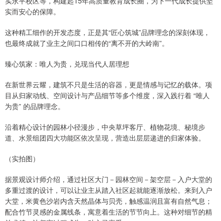
实永平校区等，构建起15年高质量教育成长圈，为下一代成长提供坚
实而安心的保障。
这种精工细作的开发态度，正是其“匠心筑城”品牌理念的深刻体现，
也最终成就了业主之间口口相传的“离不开的大岭南”。
臻心筑家：唯人为贵，兑现当代人居理想
在新世界云耀，建筑不只是生活的容器，更是情感与记忆的载体。项
目从归家动线、空间设计与产品细节等多个维度，深入践行着 “唯人
为贵” 的品牌理念。
沿着精心设计的园林小径漫步，中央草坪客厅、植物花境、秘境步
道、水景组团四大功能区依次呈现，营造出层层递进的归家体验。
（实拍图）
据景观设计师介绍，通过社区大门－园林空间－架空层－入户大堂的
多重过渡的设计，可以让业主从踏入社区起就能逐渐放松。来到入户
大堂，米黄色沙岩内含天然晶体与贝壳，触感温润且富有自然气息；
配合竹节灵感的金属线条，寓意着生活的节节向上。这种对细节的精