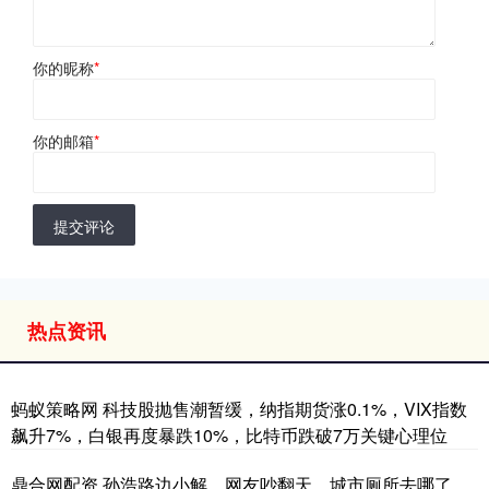
你的昵称
*
你的邮箱
*
提交评论
热点资讯
蚂蚁策略网 科技股抛售潮暂缓，纳指期货涨0.1%，VIX指数
飙升7%，白银再度暴跌10%，比特币跌破7万关键心理位
鼎合网配资 孙浩路边小解，网友吵翻天，城市厕所去哪了