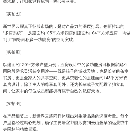
益求精，让归家过程成为一种心灵享受。
（实拍图）
新世界云耀真正征服市场的，是对产品力的深度打磨。创新推出的
“多房系统” ，从建面约105平方米四房到建面约164平方米五房，均做
到了“同等面积多一功能房”的空间突破。
（实拍图）
以建面约120平方米户型为例，五房设计中的多功能房可根据家庭不
同阶段需求灵活转变用途——既是孩子的游戏天地，也是长者的茶室
书房，更是全家人的共享空间。更具突破性的是建面约143平方米双
套房设计，除了主人的尊享套间外，还为长辈或子女配置了独立套
间，让家中的每位成员都能拥有属于自己的私密天地。
（实拍图）
在产品细节上，新世界云耀同样体现出对生活品质的深度考量。每个
户型都经过精心规划，确保主要居室都能欣赏到云山叠翠的远景或中
央园林的精致景观。