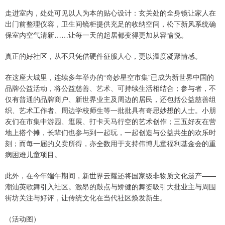
走进室内，处处可见以人为本的贴心设计：玄关处的全身镜让家人在
出门前整理仪容，卫生间镜柜提供充足的收纳空间，松下新风系统确
保室内空气清新……让每一天的起居都变得更加从容愉悦。
真正的好社区，从不只凭借硬件征服人心，更以温度凝聚情感。
在这座大城里，连续多年举办的“奇妙星空市集”已成为新世界中国的
品牌公益活动，将公益慈善、艺术、可持续生活相结合；参与者，不
仅有普通的品牌商户、新世界业主及周边的居民，还包括公益慈善组
织、艺术工作者、周边学校师生等一批批具有奇思妙想的人士。小朋
友们在市集中游园、逛展、打卡天马行空的艺术创作；三五好友在营
地上搭个摊，长辈们也参与到一起玩，一起创造与公益共生的欢乐时
刻；而每一届的义卖所得，亦全数用于支持伟博儿童福利基金会的重
病困难儿童项目。
此外，在今年端午期间，新世界云耀还将国家级非物质文化遗产——
潮汕英歌舞引入社区。激昂的鼓点与矫健的舞姿吸引大批业主与周围
街坊关注与好评，让传统文化在当代社区焕发新生。
（活动图）