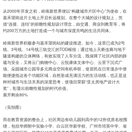
从2000年开发之初，岭南新世界便以“构建城市片区中心”为使命，在
嘉禾望岗这片土地上开启长远规划。在整个大城的设计规划上，凭
借“连接、连结”的前瞻性规划设计理念，由交通、商业到教育等，将
约200万方的土地打造成一个与城市深度共鸣的生活共同体。
岭南新世界积极参与嘉禾望岗站的建设推进。如今，这里已成为2号
线、3号线、14号线三轨交汇的TOD枢纽；通过地上天桥连廊与地下
隧道构建的立体网络，有效实现了人车分流，既保障了社区内部的静
谧与安全，又将云门购物中心、云悦康体文体中心、云里下沉式广
场、朵园城市公园等多元商业空间有机串联，使居民在日常漫步中便
能便捷抵达各个功能区域，自然形成充满活力的生活动线，也正是这
种对城市与生活关系的深度思考，使项目荣获“亚太房地产设计大
奖”，彰显出前瞻性规划的时代价值。
展开剩余80%
（实拍图）
而在教育资源的整合上，社区周边有幼儿园到高中的12所优质名校围
绕，包括华师附中实验小学、白云区华新学校、广州市培英中学、省