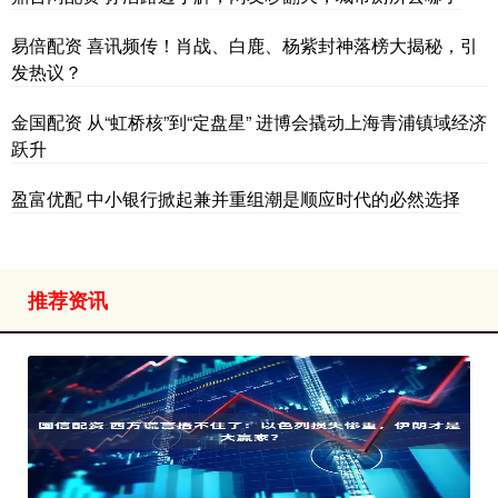
易倍配资 喜讯频传！肖战、白鹿、杨紫封神落榜大揭秘，引
发热议？
金国配资 从“虹桥核”到“定盘星” 进博会撬动上海青浦镇域经济
跃升
盈富优配 中小银行掀起兼并重组潮是顺应时代的必然选择
推荐资讯