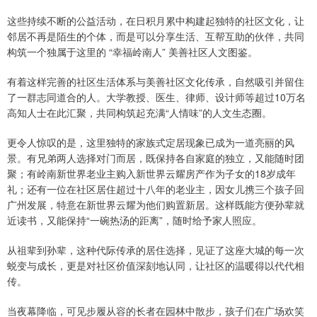
这些持续不断的公益活动，在日积月累中构建起独特的社区文化，让
邻居不再是陌生的个体，而是可以分享生活、互帮互助的伙伴，共同
构筑一个独属于这里的 “幸福岭南人” 美善社区人文图鉴。
有着这样完善的社区生活体系与美善社区文化传承，自然吸引并留住
了一群志同道合的人。大学教授、医生、律师、设计师等超过10万名
高知人士在此汇聚，共同构筑起充满“人情味”的人文生态圈。
更令人惊叹的是，这里独特的家族式定居现象已成为一道亮丽的风
景。有兄弟两人选择对门而居，既保持各自家庭的独立，又能随时团
聚；有岭南新世界老业主购入新世界云耀房产作为子女的18岁成年
礼；还有一位在社区居住超过十八年的老业主，因女儿携三个孩子回
广州发展，特意在新世界云耀为他们购置新居。这样既能方便孙辈就
近读书，又能保持“一碗热汤的距离”，随时给予家人照应。
从祖辈到孙辈，这种代际传承的居住选择，见证了这座大城的每一次
蜕变与成长，更是对社区价值深刻地认同，让社区的温暖得以代代相
传。
当夜幕降临，可见步履从容的长者在园林中散步，孩子们在广场欢笑