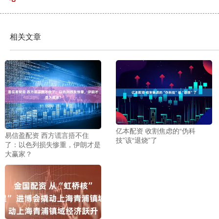
相关文章
亿本配资 收割焦虑的“伪科
易信盈配资 西方谎言捂不住
技”该“退烧”了
了：以色列损失惨重，伊朗才是
大赢家？