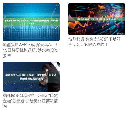
浩鼎配资 狗狗太“兴奋”不是好
事，会让它陷入危险！
速盈策略APP下载 深天马A: 1月
13日接受机构调研, 淡水泉投资
参与
鼎泽配资 江苏银行：锚定“自然
金融”新赛道 共绘美丽江苏新蓝
图