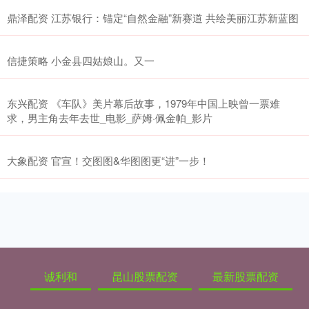
鼎泽配资 江苏银行：锚定“自然金融”新赛道 共绘美丽江苏新蓝图
信捷策略 小金县四姑娘山。又一
东兴配资 《车队》美片幕后故事，1979年中国上映曾一票难
求，男主角去年去世_电影_萨姆·佩金帕_影片
大象配资 官宣！交图图&华图图更“进”一步！
诚利和
昆山股票配资
最新股票配资