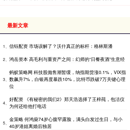
最新文章
信钰配资 市场误解了？沃什真正的标杆：格林斯潘
1、
鸿岳资本 高毛利与重资产之间：幻师的“日餐夜酒”生意经
2、
蚂蚁策略网 科技股抛售潮暂缓，纳指期货涨0.1%，VIX指
数飙升7%，白银再度暴跌10%，比特币跌破7万关键心理
3、
位
好配资 《有秘密的我们2》郑天浩选择了王梓莼，包洁仪
4、
为何还给他打电话
金策略 何鸿燊74岁心腹罕露脸，满头白发过生日，与小
5、
40岁港姐离婚后独居