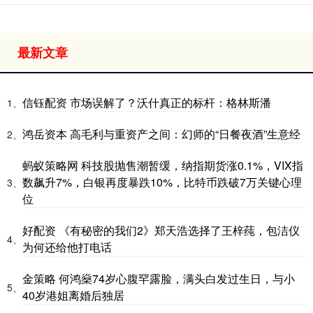
最新文章
信钰配资 市场误解了？沃什真正的标杆：格林斯潘
1、
鸿岳资本 高毛利与重资产之间：幻师的“日餐夜酒”生意经
2、
蚂蚁策略网 科技股抛售潮暂缓，纳指期货涨0.1%，VIX指
数飙升7%，白银再度暴跌10%，比特币跌破7万关键心理
3、
位
好配资 《有秘密的我们2》郑天浩选择了王梓莼，包洁仪
4、
为何还给他打电话
金策略 何鸿燊74岁心腹罕露脸，满头白发过生日，与小
5、
40岁港姐离婚后独居