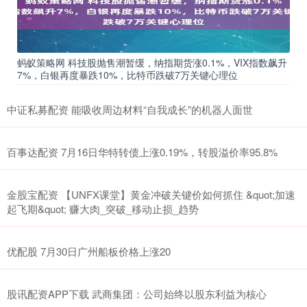
蚂蚁策略网 科技股抛售潮暂缓，纳指期货涨0.1%，VIX指数飙升
7%，白银再度暴跌10%，比特币跌破7万关键心理位
中证私募配资 能吸收周边材料“自我成长”的机器人面世
百事达配资 7月16日华特转债上涨0.19%，转股溢价率95.8%
金股宝配资 【UNFX课堂】黄金冲破关键价如何抓住 &quot;加速
起飞期&quot; 赚大肉_突破_移动止损_趋势
优配股 7月30日广州船板价格上涨20
股讯配资APP下载 武商集团：公司始终以股东利益为核心