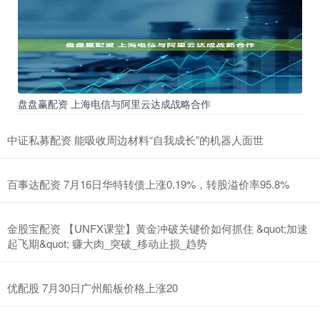
盘盘赢配资 上海电信与阿里云达成战略合作
中证私募配资 能吸收周边材料“自我成长”的机器人面世
百事达配资 7月16日华特转债上涨0.19%，转股溢价率95.8%
金股宝配资 【UNFX课堂】黄金冲破关键价如何抓住 &quot;加速
起飞期&quot; 赚大肉_突破_移动止损_趋势
优配股 7月30日广州船板价格上涨20