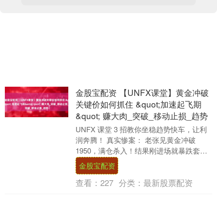
金股宝配资 【UNFX课堂】黄金冲破
关键价如何抓住 &quot;加速起飞期
&quot; 赚大肉_突破_移动止损_趋势
UNFX 课堂 3 招教你坐稳趋势快车，让利
润奔腾！ 真实惨案： 老张见黄金冲破
1950，满仓杀入！结果刚进场就暴跌套
牢... 问题关键：错把 "假突破" 当....
金股宝配资
查看：
227
分类：
最新股票配资