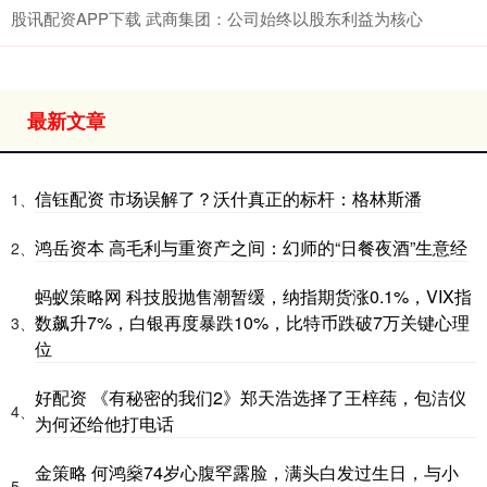
股讯配资APP下载 武商集团：公司始终以股东利益为核心
最新文章
信钰配资 市场误解了？沃什真正的标杆：格林斯潘
1、
鸿岳资本 高毛利与重资产之间：幻师的“日餐夜酒”生意经
2、
蚂蚁策略网 科技股抛售潮暂缓，纳指期货涨0.1%，VIX指
数飙升7%，白银再度暴跌10%，比特币跌破7万关键心理
3、
位
好配资 《有秘密的我们2》郑天浩选择了王梓莼，包洁仪
4、
为何还给他打电话
金策略 何鸿燊74岁心腹罕露脸，满头白发过生日，与小
5、